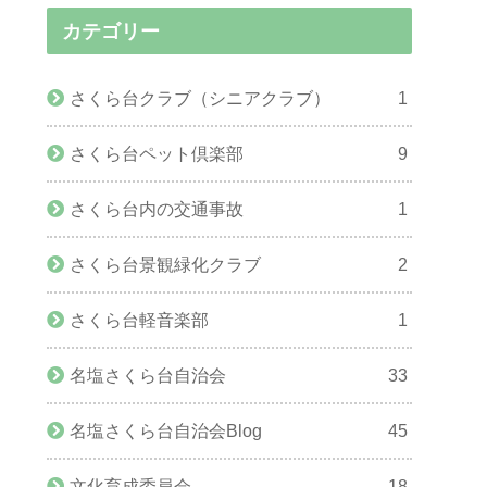
カテゴリー
さくら台クラブ（シニアクラブ）
1
さくら台ペット倶楽部
9
さくら台内の交通事故
1
さくら台景観緑化クラブ
2
さくら台軽音楽部
1
名塩さくら台自治会
33
名塩さくら台自治会Blog
45
文化育成委員会
18